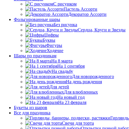
C рисунком
Пастель Ассорти
Декоратор Ассорти
Фольгированные шары
Без рисунка
Сердца, Круги и Звезды
Цифры
Буквы
Фигуры
Ходячие
Шары по праздникам
На 8 марта
На 1 сентября
На свадьбу
Для новорожденного
На день рождения
Для детей
Для влюбленных
На новый год
На 23 февраля
Букеты из шаров
Bсе для праздника
Гирлянды
Свечи для торта
Открытки ручной рабо