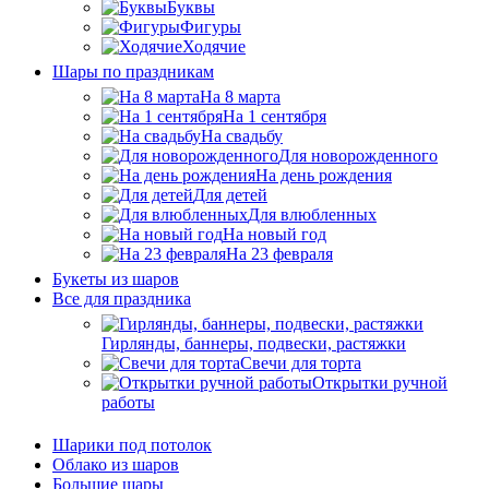
Буквы
Фигуры
Ходячие
Шары по праздникам
На 8 марта
На 1 сентября
На свадьбу
Для новорожденного
На день рождения
Для детей
Для влюбленных
На новый год
На 23 февраля
Букеты из шаров
Bсе для праздника
Гирлянды, баннеры, подвески, растяжки
Свечи для торта
Открытки ручной
работы
Шарики под потолок
Облако из шаров
Большие шары