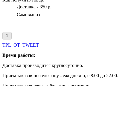
Доставка - 350 р.
Самовывоз
TPL_OT_TWEET
Время работы
:
Доставка производится круглосуточно.
Прием заказов по телефону - ежедневно, с 8:00 до 22:00.
Прием заказов через сайт – круглосуточно.
Самовывоз: 8-22 ч.
+7(499) 398-23-82
г. Москва, улица Дубнинская 14 корпус 2
ShariDostavka © 2014