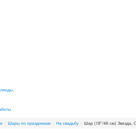
лянды,
аботы
ая
>
Шары по праздникам
>
На свадьбу
>
Шар (18''/46 см) Звезда, 