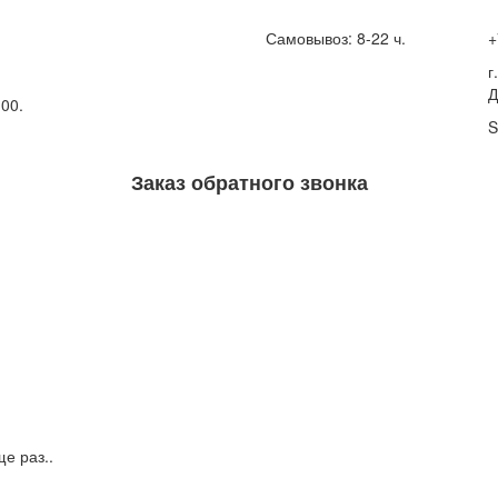
Самовывоз: 8-22 ч.
+
г
Д
:00.
S
Заказ обратного звонка
е раз..