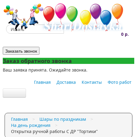
0 р.
Заказать звонок
Заказ обратного звонка
Ваш заявка принята. Ожидайте звонка.
Главная
Доставка
Контакты
Фото работ
Шарики под потолок
Главная
>
Шары по праздникам
>
Облако из шаров
На день рождения
>
Открытка ручной работы С ДР "Тортики"
Большие шары