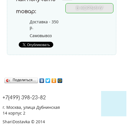
товар:
Декоратор Ассорти
Доставка - 350
Фольгированные шары
р.
Самовывоз
Без рисунка
Сердца, Круги и Звезды
Цифры
Поделиться…
+7(499) 398-23-82
г. Москва, улица Дубнинская
14 корпус 2
ShariDostavka © 2014