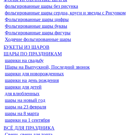
фольгированные шары без рисунка
фольгированные шары сердца, круги и звезды с Рисунком
Фольгированные шары цифры
Фольгированные шары буквы
Фольгированные шары фигуры
Ходячие фольгированные шары
БУКЕТЫ ИЗ ШАРОВ
ШАРЫ ПО ПРАЗДНИКАМ
шарики на свадьбу
Шары на Выпускной, Последний звонок
шарики для новорожденных
шарики на день рождения
шарики для детей
для влюбленных
шары на новый год
шары на 23 февраля
шары на 8 марта
шарики на 1 сентября
ВСЁ ДЛЯ ПРАЗДНИКА
Свечи, свечи для торта