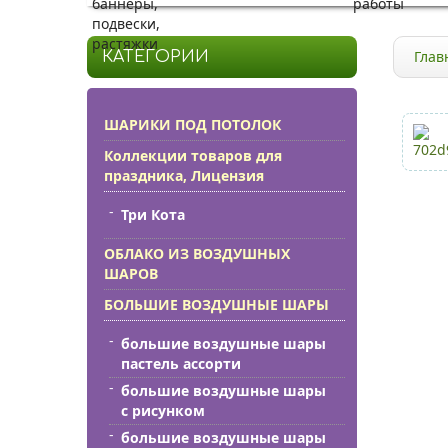
баннеры,
работы
подвески,
растяжки
Глав
КАТЕГОРИИ
ШАРИКИ ПОД ПОТОЛОК
Коллекции товаров для
праздника, Лицензия
Три Кота
ОБЛАКО ИЗ ВОЗДУШНЫХ
ШАРОВ
БОЛЬШИЕ ВОЗДУШНЫЕ ШАРЫ
большие воздушные шары
пастель ассорти
большие воздушные шары
с рисунком
большие воздушные шары