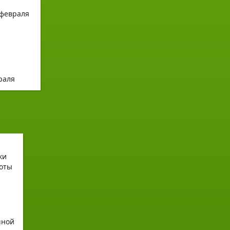
раля
чной