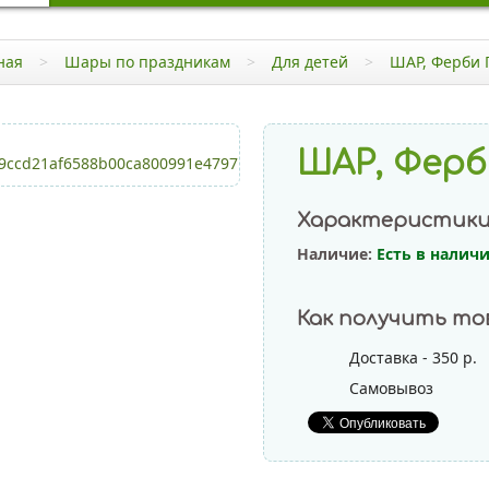
ная
>
Шары по праздникам
>
Для детей
>
ШАР, Ферби Г
ШАР, Ферб
Характеристик
Наличие:
Есть в налич
Как получить то
Доставка - 350 р.
Самовывоз