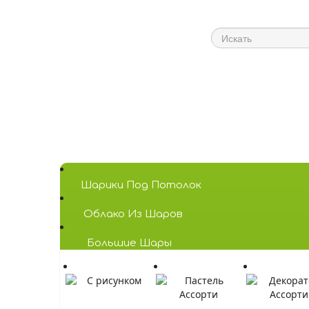
Шарики Под Потолок
Облако Из Шаров
Большие Шары