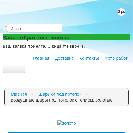
0 р.
Заказать звонок
Заказ обратного звонка
Ваш заявка принята. Ожидайте звонка.
Главная
Доставка
Контакты
Фото работ
Шарики под потолок
Главная
>
Шарики под потолок
>
Облако из шаров
Воздушные шары под потолок с гелием, Золотые
Большие шары
C рисунком