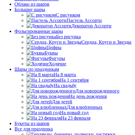
Облако из шаров
Большие шары
C рисунком
Пастель Ассорти
Декоратор Ассорти
Фольгированные шары
Без рисунка
Сердца, Круги и Звезды
Цифры
Буквы
Фигуры
Ходячие
Шары по праздникам
На 8 марта
На 1 сентября
На свадьбу
Для новорожденного
На день рождения
Для детей
Для влюбленных
На новый год
На 23 февраля
Букеты из шаров
Bсе для праздника