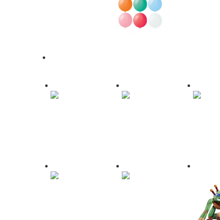
C рисунком
Пастель Ассорти
Декоратор
Ассорти
Фольгированные Шары
Без рисунка
Сердца, Круги и
Цифры
Звезды