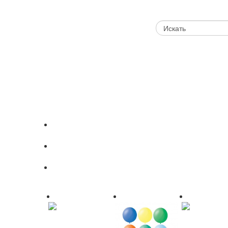
Шарики Под Потолок
Облако Из Шаров
Большие Шары