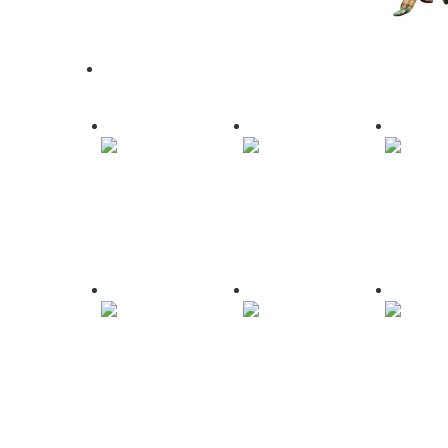
Буквы
Фигуры
Ходячие
Шары По Праздникам
На 8 марта
На 1 сентября
На свадьб
Для
На день рождения
Для детей