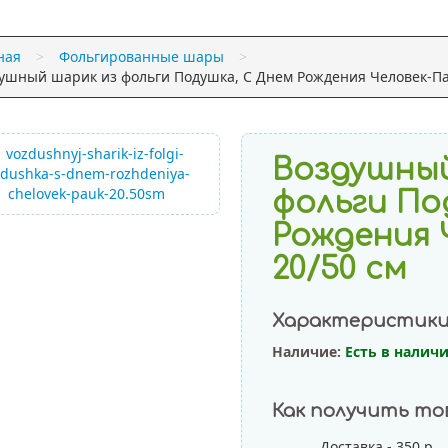
ная
>
Фольгированные шары
>
ушный шарик из фольги Подушка, С Днем Рождения Человек-Пау
Воздушный
фольги По
Рождения 
20/50 см
Характеристик
Наличие:
Есть в налич
Как получить то
Доставка - 350 р.