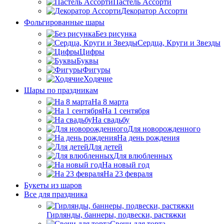
Пастель Ассорти
Декоратор Ассорти
Фольгированные шары
Без рисунка
Сердца, Круги и Звезды
Цифры
Буквы
Фигуры
Ходячие
Шары по праздникам
На 8 марта
На 1 сентября
На свадьбу
Для новорожденного
На день рождения
Для детей
Для влюбленных
На новый год
На 23 февраля
Букеты из шаров
Bсе для праздника
Гирлянды, баннеры, подвески, растяжки
Свечи для торта