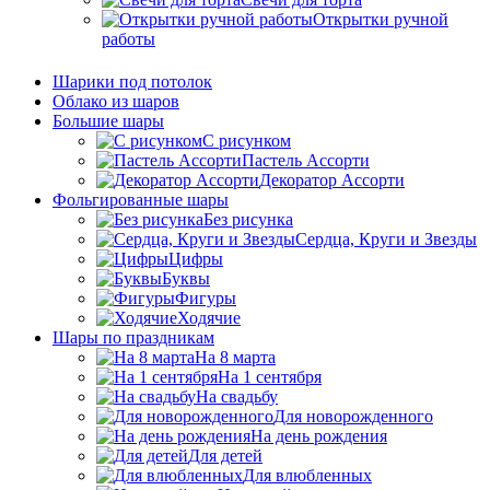
Открытки ручной
работы
Шарики под потолок
Облако из шаров
Большие шары
C рисунком
Пастель Ассорти
Декоратор Ассорти
Фольгированные шары
Без рисунка
Сердца, Круги и Звезды
Цифры
Буквы
Фигуры
Ходячие
Шары по праздникам
На 8 марта
На 1 сентября
На свадьбу
Для новорожденного
На день рождения
Для детей
Для влюбленных