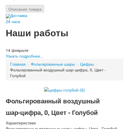
Описание товара
Доставка
24 часа
Наши работы
На день рождения
Для детей
Для влюбленных
14 февраля
На новый год
Узнать подробнее...
На 23 февраля
Главная
>
Фольгированные шары
>
Цифры
>
Букеты из шаров
Фольгированный воздушный шар-цифра, 0, Цвет -
Голубой
Bсе для праздника
Гирлянды,
баннеры, подвески, растяжки
Свечи для торта
Фольгированный воздушный
Открытки ручной работы
шар-цифра, 0, Цвет - Голубой
Характеристики
Фольгированные воздушные шары-цифры, Цвет - Голубой.