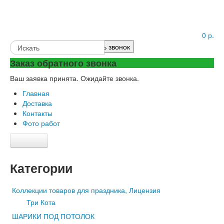
0 р.
+7 (499) 398-23-82
Заказать звонок
Заказ обратного звонка
Ваш заявка принята. Ожидайте звонка.
Главная
Доставка
Контакты
Фото работ
Шарики под потолок
Облако из шаров
Категории
Большие шары
Коллекции товаров для праздника, Лицензия
C рисунком
Три Кота
Пастель Ассорти
Декоратор Ассорти
ШАРИКИ ПОД ПОТОЛОК