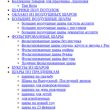
Коллекции товаров для праздника, Лицензия
Три Кота
ШАРИКИ ПОД ПОТОЛОК
ОБЛАКО ИЗ ВОЗДУШНЫХ ШАРОВ
БОЛЬШИЕ ВОЗДУШНЫЕ ШАРЫ
большие воздушные шары пастель ассорти
большие воздушные шары с рисунком
большие воздушные шары декоратор ассорти
ФОЛЬГИРОВАННЫЕ ШАРЫ
фольгированные шары без рисунка
фольгированные шары сердца, круги и звезды с Ри
Фольгированные шары цифры
Фольгированные шары буквы
Фольгированные шары фигуры
Ходячие фольгированные шары
БУКЕТЫ ИЗ ШАРОВ
ШАРЫ ПО ПРАЗДНИКАМ
шарики на свадьбу
Шары на Выпускной, Последний звонок
шарики для новорожденных
шарики на день рождения
шарики для детей
для влюбленных
шары на новый год
шары на 23 февраля