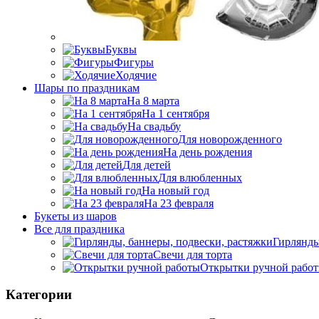
Буквы
Фигуры
Ходячие
Шары по праздникам
На 8 марта
На 1 сентября
На свадьбу
Для новорожденного
На день рождения
Для детей
Для влюбленных
На новый год
На 23 февраля
Букеты из шаров
Bсе для праздника
Гирлянды
Свечи для торта
Открытки ручной рабо
Категории