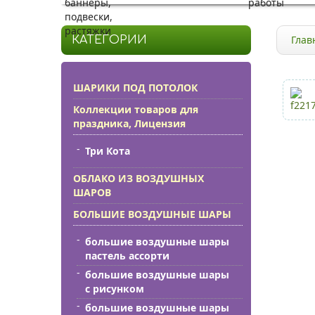
баннеры,
работы
подвески,
растяжки
Глав
КАТЕГОРИИ
ШАРИКИ ПОД ПОТОЛОК
Коллекции товаров для
праздника, Лицензия
Три Кота
ОБЛАКО ИЗ ВОЗДУШНЫХ
ШАРОВ
БОЛЬШИЕ ВОЗДУШНЫЕ ШАРЫ
большие воздушные шары
пастель ассорти
большие воздушные шары
с рисунком
большие воздушные шары