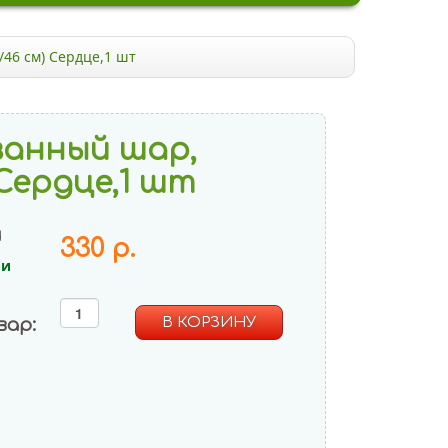
/46 см) Сердце,1 шт
ванный шар,
) Сердце,1 шт
и
330 р.
ии
вар: