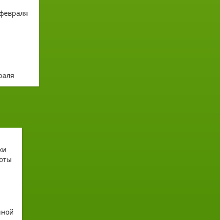
раля
чной