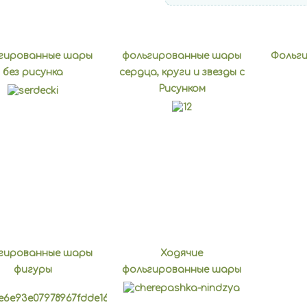
гированные шары
фольгированные шары
Фольг
без рисунка
сердца, круги и звезды с
Рисунком
гированные шары
Ходячие
фигуры
фольгированные шары