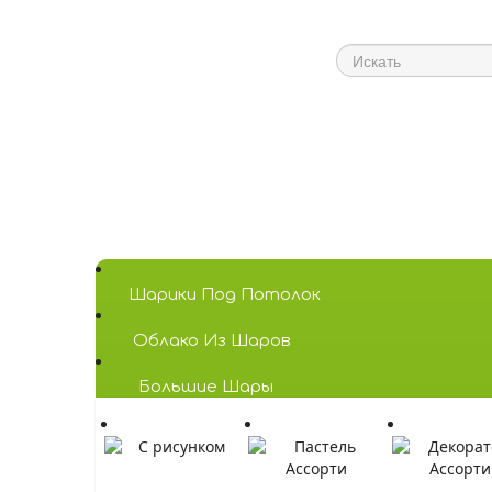
Шарики Под Потолок
Облако Из Шаров
Большие Шары