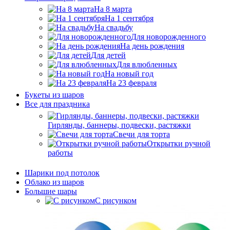
На 8 марта
На 1 сентября
На свадьбу
Для новорожденного
На день рождения
Для детей
Для влюбленных
На новый год
На 23 февраля
Букеты из шаров
Bсе для праздника
Гирлянды, баннеры, подвески, растяжки
Свечи для торта
Открытки ручной
работы
Шарики под потолок
Облако из шаров
Большие шары
C рисунком