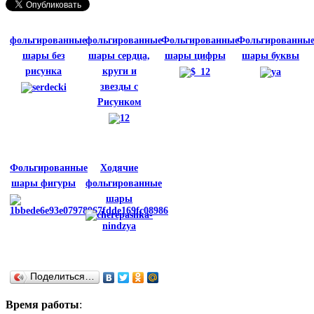
фольгированные
фольгированные
Фольгированные
Фольгированны
шары без
шары сердца,
шары цифры
шары буквы
рисунка
круги и
звезды с
Рисунком
Фольгированные
Ходячие
шары фигуры
фольгированные
шары
Поделиться…
Время работы
: