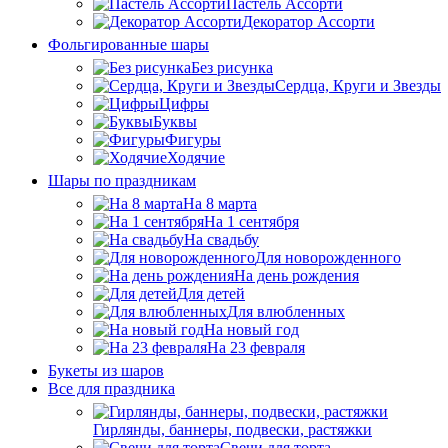
Пастель Ассорти
Декоратор Ассорти
Фольгированные шары
Без рисунка
Сердца, Круги и Звезды
Цифры
Буквы
Фигуры
Ходячие
Шары по праздникам
На 8 марта
На 1 сентября
На свадьбу
Для новорожденного
На день рождения
Для детей
Для влюбленных
На новый год
На 23 февраля
Букеты из шаров
Bсе для праздника
Гирлянды, баннеры, подвески, растяжки
Свечи для торта