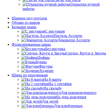
Открытки ручной
работы
Шарики под потолок
Облако из шаров
Большие шары
C рисунком
Пастель Ассорти
Декоратор Ассорти
Фольгированные шары
Без рисунка
Сердца, Круги и Звезды
Цифры
Буквы
Фигуры
Ходячие
Шары по праздникам
На 8 марта
На 1 сентября
На свадьбу
Для новорожденного
На день рождения
Для детей
Для влюбленных