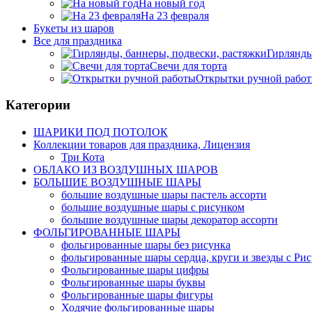
На новый год
На 23 февраля
Букеты из шаров
Bсе для праздника
Гирлянды
Свечи для торта
Открытки ручной рабо
Категории
ШАРИКИ ПОД ПОТОЛОК
Коллекции товаров для праздника, Лицензия
Три Кота
ОБЛАКО ИЗ ВОЗДУШНЫХ ШАРОВ
БОЛЬШИЕ ВОЗДУШНЫЕ ШАРЫ
большие воздушные шары пастель ассорти
большие воздушные шары с рисунком
большие воздушные шары декоратор ассорти
ФОЛЬГИРОВАННЫЕ ШАРЫ
фольгированные шары без рисунка
фольгированные шары сердца, круги и звезды с Ри
Фольгированные шары цифры
Фольгированные шары буквы
Фольгированные шары фигуры
Ходячие фольгированные шары