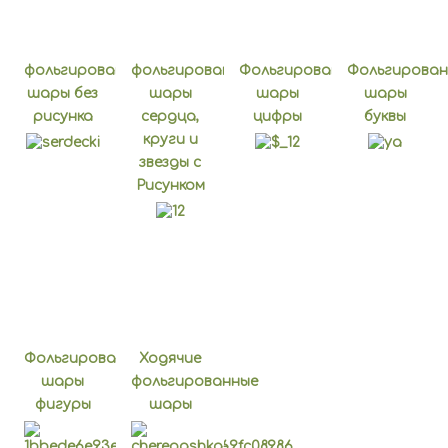
Фольгированные шары
Без рисунка
фольгированные
фольгированные
Фольгированные
Фольгирован
шары без
шары
шары
шары
Сердца, Круги и Звезды
рисунка
сердца,
цифры
буквы
круги и
звезды с
Рисунком
Фольгированные
Ходячие
шары
фольгированные
фигуры
шары