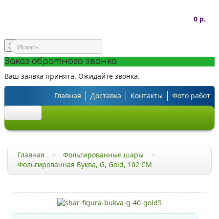
0 р.
Заказать звонок
Заказ обратного звонка
Ваш заявка принята. Ожидайте звонка.
Главная
Доставка
Контакты
Фото работ
Шарики под потолок
Главная
>
Фольгированные шары
>
Облако из шаров
Фольгированная Буква, G, Gold, 102 СМ
Большие шары
C рисунком