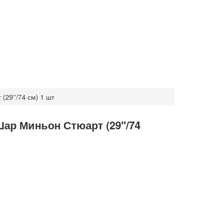
29''/74 см) 1 шт
р Миньон Стюарт (29''/74