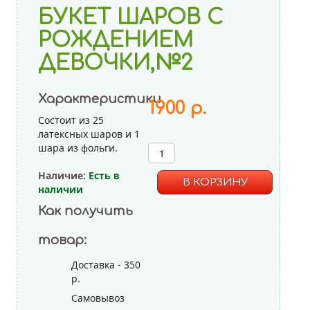
Пастель Ассорти
БУКЕТ ШАРОВ С
Декоратор Ассорти
РОЖДЕНИЕМ
ДЕВОЧКИ,№2
Фольгированные шары
Характеристики
1900 р.
Состоит из 25
латексных шаров и 1
шара из фольги.
Наличие:
Есть в
наличии
Как получить
Без
товар:
Доставка - 350
р.
Самовывоз