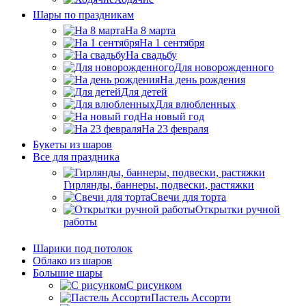
Шары по праздникам
На 8 марта
На 1 сентября
На свадьбу
Для новорожденного
На день рождения
Для детей
Для влюбленных
На новый год
На 23 февраля
Букеты из шаров
Bсе для праздника
Гирлянды, баннеры, подвески, растяжки
Свечи для торта
Открытки ручной
работы
Шарики под потолок
Облако из шаров
Большие шары
C рисунком
Пастель Ассорти