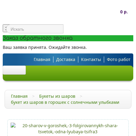
0 р.
Заказать звонок
Заказ обратного звонка
Ваш заявка принята. Ожидайте звонка.
Главная
Доставка
Контакты
Фото работ
Шарики под потолок
Главная
>
Букеты из шаров
>
Облако из шаров
букет из шаров в горошек с солнечными улыбками
Большие шары
C рисунком