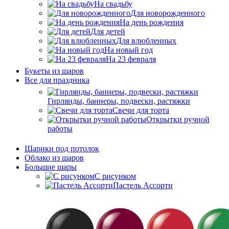
На свадьбу
Для новорожденного
На день рождения
Для детей
Для влюбленных
На новый год
На 23 февраля
Букеты из шаров
Bсе для праздника
Гирлянды, баннеры, подвески, растяжки
Свечи для торта
Открытки ручной
работы
Шарики под потолок
Облако из шаров
Большие шары
C рисунком
Пастель Ассорти