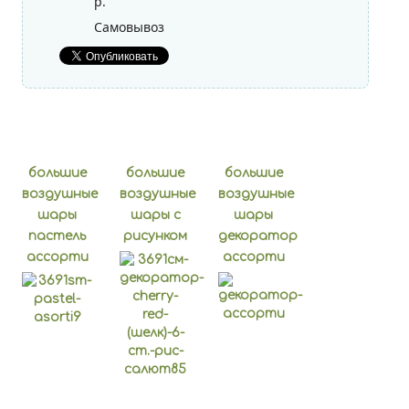
р.
Фольгированные шары
Самовывоз
Без рисунка
большие
большие
большие
воздушные
воздушные
воздушные
шары
шары с
шары
пастель
рисунком
декоратор
ассорти
ассорти