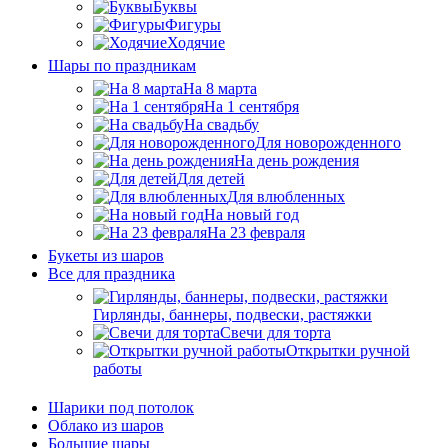
Буквы
Фигуры
Ходячие
Шары по праздникам
На 8 марта
На 1 сентября
На свадьбу
Для новорожденного
На день рождения
Для детей
Для влюбленных
На новый год
На 23 февраля
Букеты из шаров
Bсе для праздника
Гирлянды, баннеры, подвески, растяжки
Свечи для торта
Открытки ручной
работы
Шарики под потолок
Облако из шаров
Большие шары