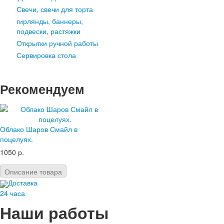
Ходячие
Свечи, свечи для торта
гирлянды, баннеры,
Шары по праздникам
подвески, растяжки
На 8 марта
На 1 сентября
Открытки ручной работы
На свадьбу
Сервировка стола
Для новорожденного
На день рождения
Рекомендуем
Для детей
Для влюбленных
На новый год
На 23 февраля
Облако Шаров Смайл в
Букеты из шаров
поцелуях.
1050 р.
Bсе для праздника
Гирлянды, банне
Описание товара
Свечи для торта
Доставка
Открытки ручной работы
24 часа
Наши работы