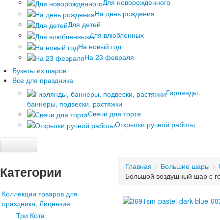
Для новорожденного
На день рождения
Для детей
Для влюбленных
На новый год
На 23 февраля
Букеты из шаров
Bсе для праздника
Гирлянды,
баннеры, подвески, растяжки
Свечи для торта
Открытки ручной работы
Шарики под потолок
Главная
>
Большие шары
>
Облако из шаров
Категории
Большой воздушный шар с гел
Большие шары
Коллекции товаров для
C рисунком
праздника, Лицензия
Пастель Ассорти
Три Кота