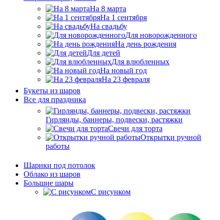
На 8 марта
На 1 сентября
На свадьбу
Для новорожденного
На день рождения
Для детей
Для влюбленных
На новый год
На 23 февраля
Букеты из шаров
Bсе для праздника
Гирлянды, баннеры, подвески, растяжки
Свечи для торта
Открытки ручной
работы
Шарики под потолок
Облако из шаров
Большие шары
C рисунком